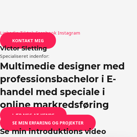
Menu
Menu
Linkedin
Tiktok
Facebook
Instagram
KONTAKT MIG
Victor Sletting
Specialiseret indenfor:
Multimedie designer med
professionsbachelor i E-
handel med speciale i
online markredsføring
LÆR MIG AT KENDE
SE MIN ERFARING OG PROJEKTER
Se min introduktions video