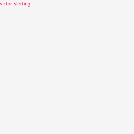
Gå
victor-sletting
til
indholdet