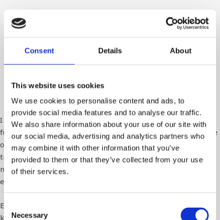
Consent
Details
About
This website uses cookies
We use cookies to personalise content and ads, to
provide social media features and to analyse our traffic.
I 2024 arbejdede jeg som Trade Marketing Specialist (intern,
We also share information about your use of our site with
fuldtid) hos Bilka Marketing, hvor jeg var med til at planlægge
our social media, advertising and analytics partners who
og koordinere kampagner på tværs af Bilkas digitale og
may combine it with other information that you’ve
trykte medier. Jeg havde ansvar for at opsætte og optimere
provided to them or that they’ve collected from your use
nyhedsmails, så de ramte den rette målgruppe og skabte
of their services.
engagement.
En del af mine opgaver omfattede også booking og
Consent
Necessary
koordinering af TV- og radioreklamer samt udvikling og
Selection